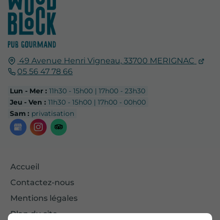
49 Avenue Henri Vigneau,
33700
MERIGNAC
05 56 47 78 66
Lun - Mer :
11h30 - 15h00 | 17h00 - 23h30
Jeu - Ven :
11h30 - 15h00 | 17h00 - 00h00
Sam :
privatisation
Accueil
Contactez-nous
Mentions légales
Plan du site